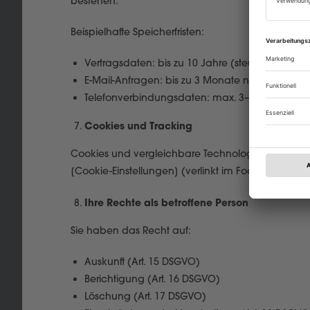
bestehen.
Beispielhafte Speicherfristen:
Vertragsdaten: bis zu 10 Jahre (steuer- und han
E-Mail-Anfragen: bis zu 3 Monate nach Konver
Telefonverbindungsdaten: max. 3–4 Monate (a
Cookies und Tracking
Cookies und vergleichbare Technologien werden auss
[Cookie-Einstellungen] (verlinkt im Footer).
Ihre Rechte als betroffene Person
Sie haben das Recht auf:
Auskunft (Art. 15 DSGVO)
Berichtigung (Art. 16 DSGVO)
Löschung (Art. 17 DSGVO)