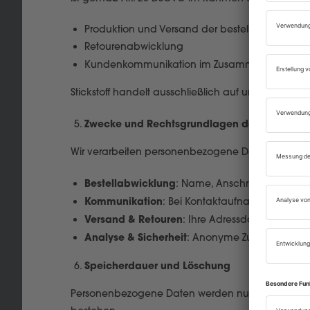
Produktion und Versand der bestellten Waren
Retourenabwicklung
Kundenkommunikation im Zusammenhang mit 
Stickstoff handelt ausschließlich auf unsere Weisu
Zwecke und Rechtsgrundlagen der Datenver
Wir verarbeiten personenbezogene Daten zu fol
Bestellabwicklung
: Name, Anschrift, E-Mail, Z
Kommunikation
: Bei Kontaktaufnahme (z. B. pe
Versand & Retouren
: Ihre Adressdaten werden 
Analyse & Sicherheit
: Anonyme Zugriffsdaten zu
Speicherdauer und Löschung
Personenbezogene Daten werden nur so lange gespe