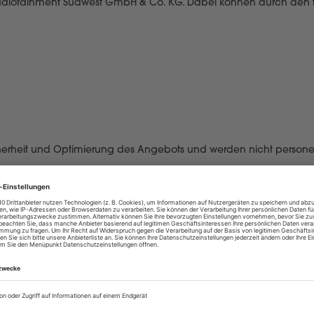
er Audiotainment Südwest GmbH & Co. KG. Dabei können durch den
Sicherheit und Optimierung des Angebots und werden nicht perso
H
dkirch
sverarbeitungsvertrags mit folgenden Aufgaben betraut: