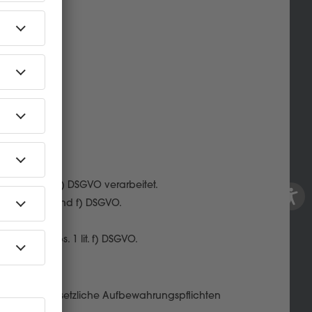
tt.
 Abs. 1 lit. b) DSGVO verarbeitet.
s. 1 lit. a) und f) DSGVO.
ß Art. 6 Abs. 1 lit. f) DSGVO.
h ist oder gesetzliche Aufbewahrungspflichten