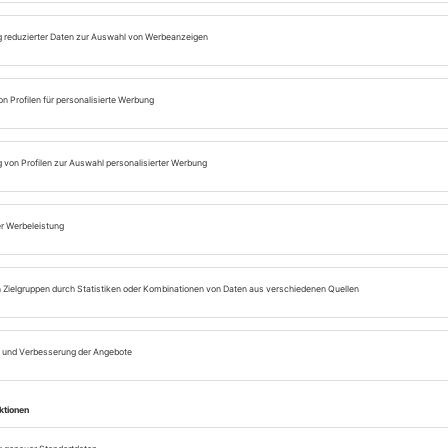
shop@rockfm.de
Bestellungen über
ng hin. Eine Datenverarbeitung zu eigenen Zwecken findet nicht sta
arbeitung
genden Zwecken:
ahlungsdaten werden zum Zwecke der Vertragserfüllung gemäß Art. 6
r E-Mail oder Telefon) verarbeiten wir Ihre Angaben gemäß Art. 6 Ab
zur Zustellung und Rückabwicklung übermittelt.
r Verbesserung der Website, auf Basis berechtigten Interesses gemä
ichert, wie dies zur Erfüllung der genannten Zwecke erforderlic