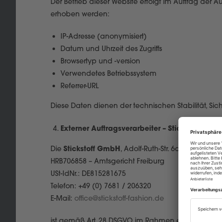
Der Betrieb dieser Website erfolgt im Auftrag d
erhoben werden:
IP-Adresse (anonymisiert)
Datum und Uhrzeit des Zugriffs
Browsertyp und -version
Verwendetes Betriebssystem
Referrer-URL
Diese Daten dienen der technischen Stabilität, 
Externer Auftragsverarbeiter – Stickstoff Gmb
Stickstoff GmbH
Die
, Adolf-Ruth-Str. 6a, 79183 Wal
HRB706858 – Amtsgericht Freiburg
USt-IdNr.: DE815281675
Telefon: +49 (0) 7681 / 206320
E-Mail:
office@stickstoff-fashion.de
ist gemäß Art. 28 DSGVO im Rahmen eines Auftrag