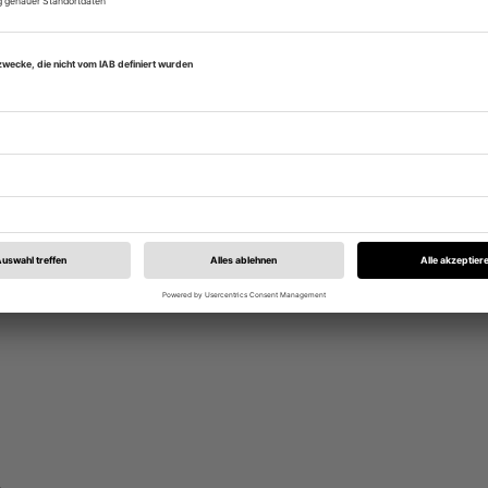
delsrechtlich)
sationsende
utomatische Löschung durch Ringspeicher)
chließlich nach ausdrücklicher Einwilligung eingesetzt (Art. 6 Abs