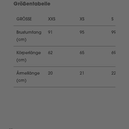
Größentabelle
GRÖSSE
XXS
XS
S
Brustumfang
91
95
99
(cm)
Körperlänge
62
65
69
(cm)
Ärmellänge
20
21
22,5
(cm)